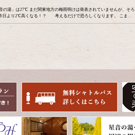
星音の湯」は27℃ まだ関東地方の梅雨明けは発表されていませんが、そ
 昨日より2℃高くなる！？ 考えるだけで恐ろしくなります。 こま…