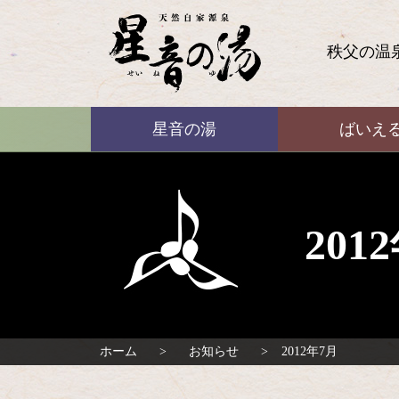
コ
ン
テ
秩父の温
ン
ツ
本
ばいえる
文
星音の湯
ばいえ
へ
ス
キ
ッ
プ
20
ホーム
お知らせ
2012年7月