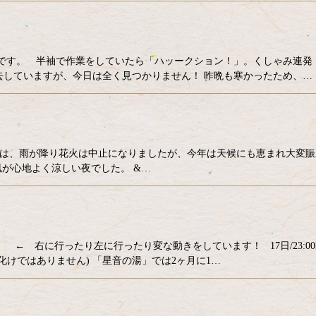
そうです。 半袖で作業をしていたら「ハッークション！」。くしゃみ連発
去していますが、今日は全く見つかりません！ 昨晩も寒かったため、…
が降り花火は中止になりましたが、今年は天候にも恵まれ大変賑
が心地よく涼しい夜でした。 &…
 ← 右に行ったり左に行ったり変な動きをしています！ 17日/23:0
けではありません) 「星音の湯」では2ヶ月に1…