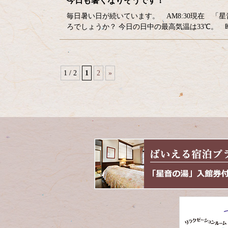
今日も暑くなりそうです！
毎日暑い日が続いています。 AM8:30現在 「
ろでしょうか？ 今日の日中の最高気温は33℃。
1 / 2
1
2
»
コ
ペ
ン
ー
テ
ジ
ン
の
ツ
先
本
頭
文
へ
の
戻
先
る
頭
へ
戻
る