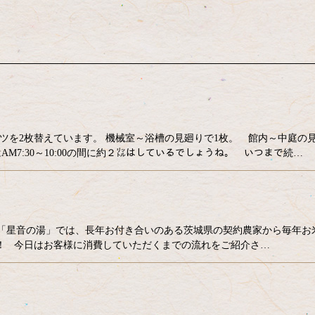
シャツを2枚替えています。 機械室～浴槽の見廻りで1枚。 館内～中庭の
M7:30～10:00の間に約２㍑はしているでしょうね。 いつまで続…
 「星音の湯」では、長年お付き合いのある茨城県の契約農家から毎年お
袋！！ 今日はお客様に消費していただくまでの流れをご紹介さ…