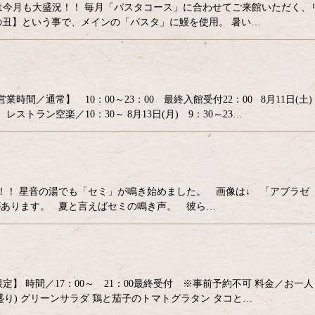
ス」は今月も大盛況！！ 毎月「パスタコース」に合わせてご来館いただく、
丑】という事で、メインの「パスタ」に鰻を使用。 暑い…
間／通常】 10：00～23：00 最終入館受付22：00 8月11日(土
0 レストラン空楽／10：30～ 8月13日(月) 9：30～23…
本番！！ 星音の湯でも「セミ」が鳴き始めました。 画像は↓ 「アブラゼ
ります。 夏と言えばセミの鳴き声。 彼ら…
5食限定】 時間／17：00～ 21：00最終受付 ※事前予約不可 料金／お一人
皿盛り) グリーンサラダ 鶏と茄子のトマトグラタン タコと…