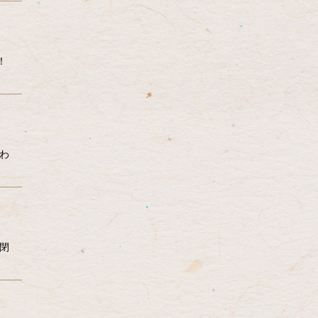
！
わ
0閉