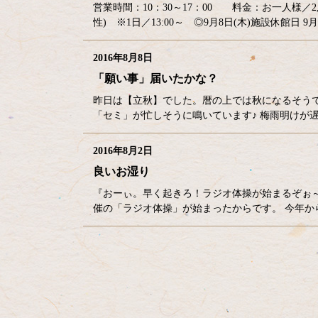
営業時間：10：30～17：00 料金：お一人様／2,
性) ※1日／13:00～ ◎9月8日(木)施設休館日 9月1
2016年8月8日
「願い事」届いたかな？
昨日は【立秋】でした。暦の上では秋になるそうで
「セミ」が忙しそうに鳴いています♪ 梅雨明けが遅
2016年8月2日
良いお湿り
『おーぃ。早く起きろ！ラジオ体操が始まるぞぉ～。
催の「ラジオ体操」が始まったからです。 今年から
コ
ペ
ン
ー
テ
ジ
ン
の