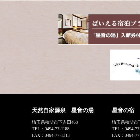
ツ
先
本
頭
文
へ
の
戻
先
る
頭
へ
戻
る
天然自家源泉 星音の湯
星音の宿
埼玉県秩父市下吉田468
埼玉県秩父市下
TEL：
0494-77-1188
TEL：
0494-77
FAX：
0494-77-1313
FAX：
0494-77