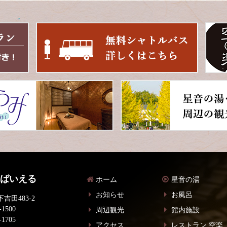
 ばいえる
ホーム
星音の湯
お知らせ
お風呂
吉田483-2
-1500
周辺観光
館内施設
-1705
アクセス
レストラン 空楽