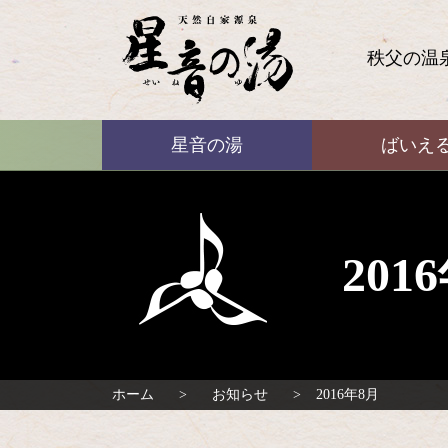
コ
ン
テ
秩父の温
ン
ツ
本
ばいえる
文
星音の湯
ばいえ
へ
ス
キ
ッ
プ
20
ホーム
お知らせ
2016年8月