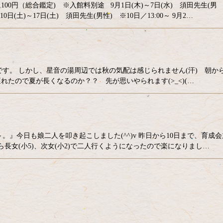
100円（総合鑑定) ※入館料別途 9月1日(木)～7日(水) 須田先生(男
0日(土)～17日(土) 須田先生(男性) ※10日／13:00～ 9月2…
す。 しかし、星音の湯周辺では秋の気配は感じられません(汗) 朝か
れたので夏が長くなるのか？？ 先が思いやられます(>_<)(…
』今日も娘二人を叩き起こしました(^^)v 昨日から10日まで、育成会
長女(小5)、次女(小2)で二人行くようになったので楽になりまし…