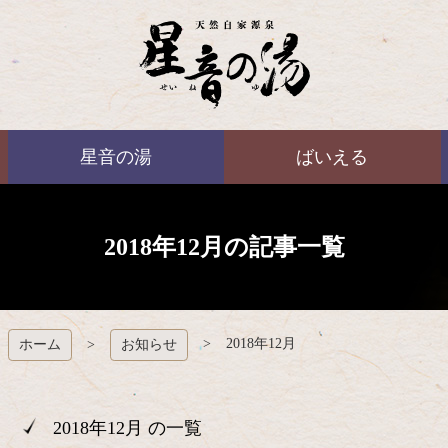
コ
ン
テ
ン
ツ
本
ばいえる
文
星音の湯
ばいえる
へ
ス
キ
ッ
プ
2018年12月の記事一覧
2018年12月
ホーム
お知らせ
2018年12月 の一覧