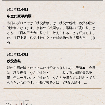
2018年12月4日
冬空に豪華絢爛
昨日のブログでは「秩父夜祭」は、秩父の総社・秩父神社の
例大祭になります。京都の「祇園祭」。飛騨の「高山祭」と
ともに【日本三大曳山祭り】に数えられることを紹介しまし
た。江戸中期、秩父神社に立った絹織物の市「絹大市」（き
ぬ…
2018年12月3日
秩父夜祭
朝から雨が降ったり止んだり☂はっきりしない天気☁ 今日
は「秩父夜祭」なんですけど、、、。秩父市の週間天気予
報 年に一度のことですから、なんとか降らずに終わっても
らうたいものです。〇秩父夜祭とは ↓秩父の総社、…
2 / 2
«
1
2