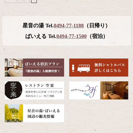
コ
ペ
ン
ー
テ
ジ
星音の湯 Tel.
0494-77-1188
（日帰り）
ン
の
ツ
先
ばいえる Tel.
0494-77-1500
（宿泊）
本
頭
文
へ
の
戻
先
る
頭
へ
戻
る