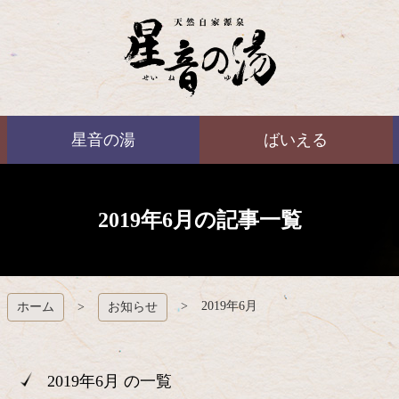
コ
ン
テ
ン
ツ
本
ばいえる
文
星音の湯
ばいえる
へ
ス
キ
ッ
プ
2019年6月の記事一覧
2019年6月
ホーム
お知らせ
2019年6月 の一覧