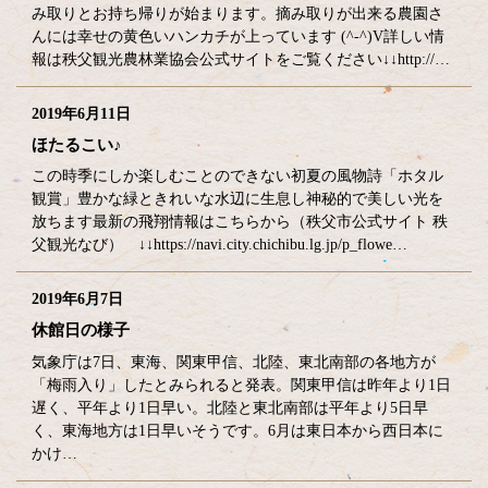
み取りとお持ち帰りが始まります。摘み取りが出来る農園さ
んには幸せの黄色いハンカチが上っています (^-^)V詳しい情
報は秩父観光農林業協会公式サイトをご覧ください↓↓http://…
2019年6月11日
ほたるこい♪
この時季にしか楽しむことのできない初夏の風物詩「ホタル
観賞」豊かな緑ときれいな水辺に生息し神秘的で美しい光を
放ちます最新の飛翔情報はこちらから（秩父市公式サイト 秩
父観光なび） ↓↓https://navi.city.chichibu.lg.jp/p_flowe…
2019年6月7日
休館日の様子
気象庁は7日、東海、関東甲信、北陸、東北南部の各地方が
「梅雨入り」したとみられると発表。関東甲信は昨年より1日
遅く、平年より1日早い。北陸と東北南部は平年より5日早
く、東海地方は1日早いそうです。6月は東日本から西日本に
かけ…