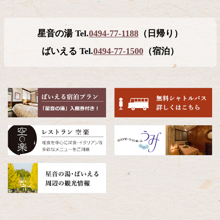
コ
ペ
星音の湯 Tel.
0494-77-1188
（日帰り）
ン
ー
テ
ジ
ばいえる Tel.
0494-77-1500
（宿泊）
ン
の
ツ
先
本
頭
文
へ
の
戻
先
る
頭
へ
戻
る