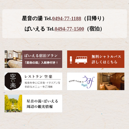
ン
ー
テ
ジ
星音の湯 Tel.
0494-77-1188
（日帰り）
ン
の
ツ
先
ばいえる Tel.
0494-77-1500
（宿泊）
本
頭
文
へ
の
戻
先
る
頭
へ
戻
る