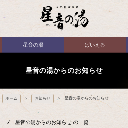
コ
ン
テ
ン
ツ
本
ばいえる
文
星音の湯
ばいえる
へ
ス
キ
ッ
プ
星音の湯からのお知らせ
星音の湯からのお知らせ
ホーム
お知らせ
星音の湯からのお知らせ の一覧