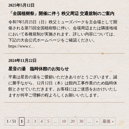
2025年5月12日
「全国植樹祭」開催に伴う 秩父周辺 交通規制のご案内
令和7年5月25日（日）秩父ミューズパークを主会場として開
催される第75回全国植樹祭に伴い、会場周辺または隣接地域
において各種規制が実施されます。詳しい内容については、
下記の大会公式ホームページをご確認ください。
https://www.c…
2024年11月22日
星音の湯 臨時休館のお知らせ
平素は星音の湯をご愛顧いただきありがとうございます。誠
に勝手ながら、12月12日（木）は館内工事作業のため臨時休
館とさせていただきます。お客様にはご迷惑をおかけいたし
ますが何卒ご理解の程よろしくお願いいたします。
1 / 51
1
2
3
4
5
...
10
20
30
...
»
最後 »
コ
ペ