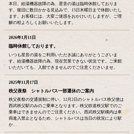
本日、給湯機器故障の為、星音の湯は臨時休館しておりま
す。復旧に数日かかる見込みで、15日木曜日まで休館いたし
ます。お客様には、大変ご迷惑をおかけいたしますが、ご理
解の程よろしくお願いいたします。
2026年1月11日
臨時休館しております。
いつも星音の湯をご利用いただき誠にありがとうございま
す。給湯機器故障の為、現在営業できない状況です。ご来館
いただいても、入館できませんのでご注意くださいませ。
2025年11月17日
秩父夜祭 シャトルバス一部運休のご案内
秩父夜祭の交通規制に伴い、12月2日のシャトルバス秩父便は
西武秩父駅のみのご乗車となります。秩父鉄道秩父駅でのご
乗車はできませんのでご注意ください。西武秩父駅構内は車
両進入禁止となるため、シャトルバスは当日の状況により駅
か…