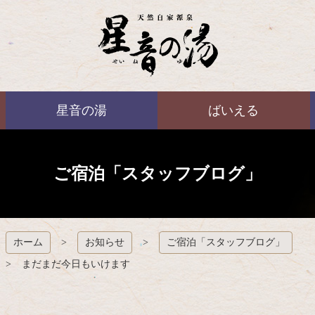
コ
ン
テ
ン
ツ
本
ばいえる
文
星音の湯
ばいえる
へ
ス
キ
ッ
プ
ご宿泊「スタッフブログ」
ホーム
お知らせ
ご宿泊「スタッフブログ」
まだまだ今日もいけます