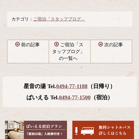
カテゴリ：
ご宿泊「スタッフブログ」
前の記事
ご宿泊「ス
次の記事
タッフブログ」
の一覧へ
コ
ペ
ン
ー
テ
ジ
星音の湯 Tel.
0494-77-1188
（日帰り）
ン
の
ツ
先
ばいえる Tel.
0494-77-1500
（宿泊）
本
頭
文
へ
の
戻
先
る
頭
へ
戻