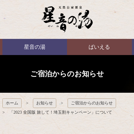
コ
ン
テ
ン
ツ
本
ばいえる
文
星音の湯
ばいえる
へ
ス
キ
ッ
プ
ご宿泊からのお知らせ
ホーム
お知らせ
ご宿泊からのお知らせ
「2023 全国版 旅して！埼玉割キャンペーン」について