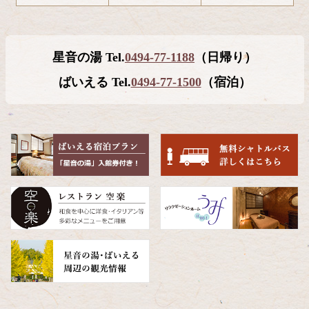
コ
ペ
ン
ー
テ
ジ
星音の湯 Tel.
0494-77-1188
（日帰り）
ン
の
ツ
先
ばいえる Tel.
0494-77-1500
（宿泊）
本
頭
文
へ
の
戻
先
る
頭
へ
戻
る