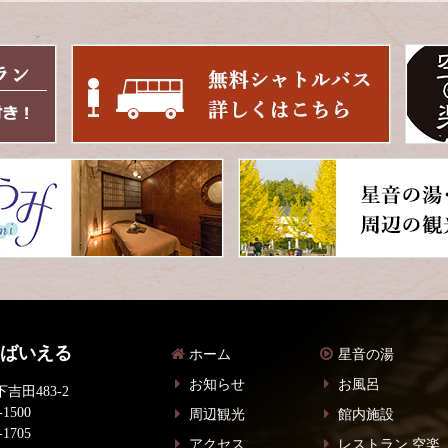
 ばいえる
ホーム
星音の湯
お知らせ
お風呂
吉田483-2
-1500
周辺観光
館内施設
-1705
アクセス
レストラン 空楽