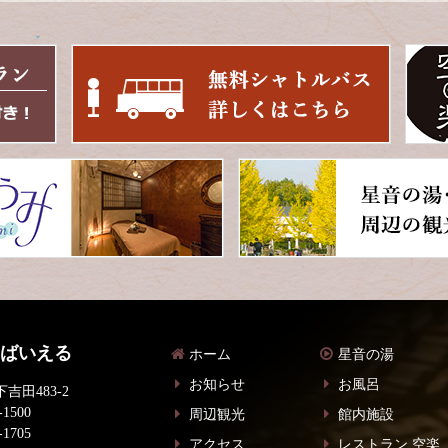
 ばいえる
ホーム
星音の湯
お知らせ
お風呂
吉田483-2
-1500
周辺観光
館内施設
-1705
アクセス
レストラン 空楽