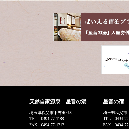
天然自家源泉 星音の湯
星音の宿
埼玉県秩父市下吉田468
埼玉県秩父市下
TEL：
0494-77-1188
TEL：
0494-77
FAX：
0494-77-1313
FAX：
0494-77