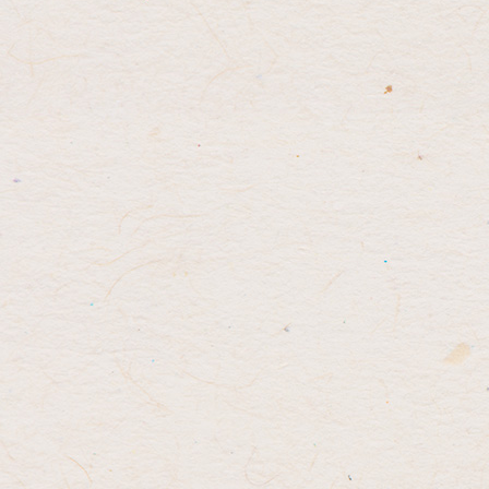
テ
ジ
ン
の
ツ
先
本
頭
文
へ
の
戻
先
る
頭
へ
戻
る