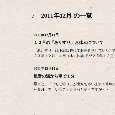
2011年12月 の一覧
2011年12月11日
１２月の「あかすり」お休みについて
「あかすり」は下記日程にてお休みさせていただ
２３年１２月１４日（水）休業 平成２３年１２月
2011年12月11日
星音の湯から車で１分
早々と、「いちご狩り」が出来ちゃいます！昨年
～５月」で「いちご」と言ったそうですが・・・
コ
ペ
ン
ー