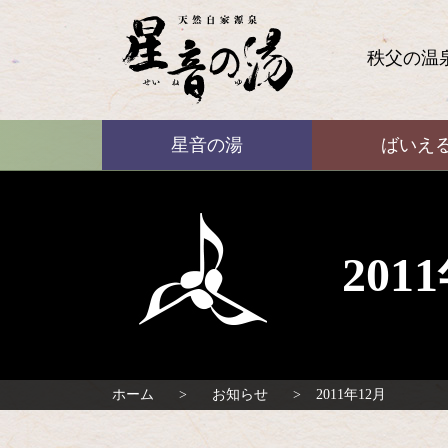
コ
ン
テ
秩父の温
ン
ツ
本
ばいえる
文
星音の湯
ばいえ
へ
ス
キ
ッ
プ
20
ホーム
お知らせ
2011年12月