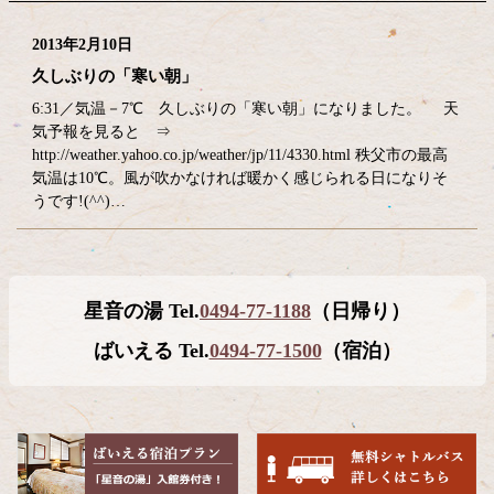
2013年2月10日
久しぶりの「寒い朝」
6:31／気温－7℃ 久しぶりの「寒い朝」になりました。 天
気予報を見ると ⇒
http://weather.yahoo.co.jp/weather/jp/11/4330.html 秩父市の最高
気温は10℃。風が吹かなければ暖かく感じられる日になりそ
うです!(^^)…
コ
ペ
星音の湯 Tel.
0494-77-1188
（日帰り）
ン
ー
テ
ジ
ばいえる Tel.
0494-77-1500
（宿泊）
ン
の
ツ
先
本
頭
文
へ
の
戻
先
る