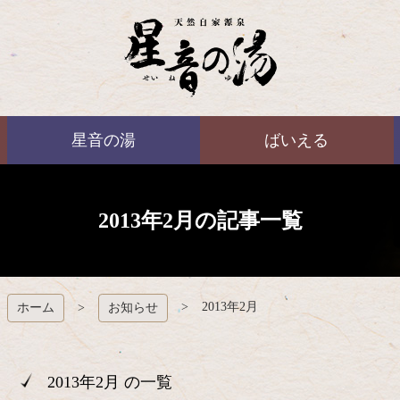
コ
ン
テ
ン
ツ
本
ばいえる
文
星音の湯
ばいえる
へ
ス
キ
ッ
プ
2013年2月の記事一覧
2013年2月
ホーム
お知らせ
2013年2月 の一覧