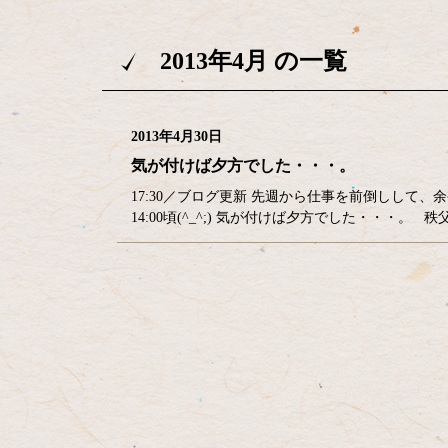
2013年4月 の一覧
2013年4月30日
気が付けば夕方でした・・・。
17:30／ブログ更新 先週から仕事を前倒しして
14:00頃(^_^;) 気が付けば夕方でした・・
コ
ペ
ン
ー
テ
ジ
ン
の
ツ
先
本
頭
文
へ
の
戻