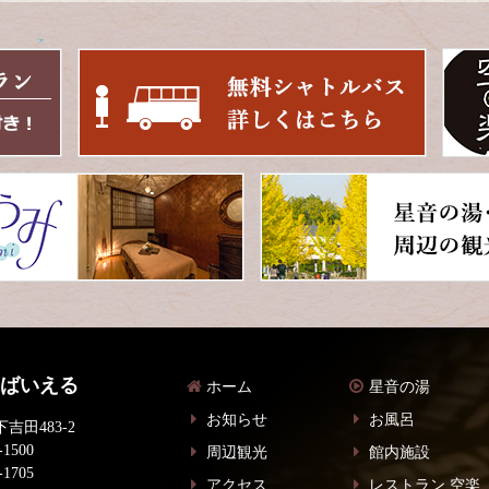
 ばいえる
ホーム
星音の湯
お知らせ
お風呂
吉田483-2
-1500
周辺観光
館内施設
-1705
アクセス
レストラン 空楽