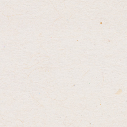
先
る
頭
へ
戻
る