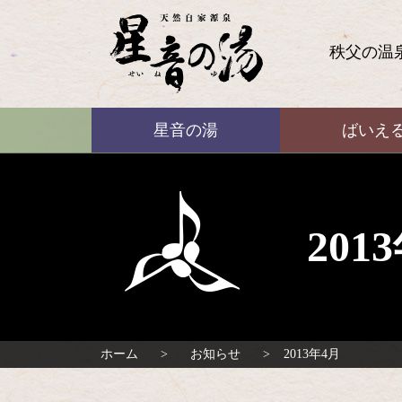
コ
ン
テ
秩父の温
ン
ツ
本
ばいえる
文
星音の湯
ばいえ
へ
ス
キ
ッ
プ
20
ホーム
お知らせ
2013年4月