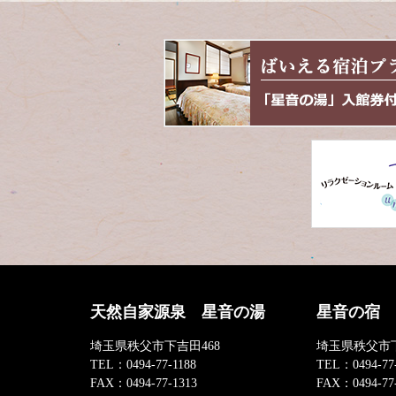
天然自家源泉 星音の湯
星音の宿
埼玉県秩父市下吉田468
埼玉県秩父市下
TEL：
0494-77-1188
TEL：
0494-77
FAX：
0494-77-1313
FAX：
0494-77