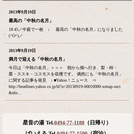
2013年9月19日
最高の「中秋の名月」
18:45／中庭で一枚 ↓ 最高の「中秋の名月」になりました
(^O^)／
2013年9月19日
満月で迎える「中秋の名月」
今日は「中秋の名月」＞＞＞ 朝から畑へ行き、梨・柿・
栗・ススキ・コスモスを収穫です。 偶然にも「中秋の名月」
に関する記事を発見 ↓ ■Yahoo！ニュース ⇒
http://headlines.yahoo.co.jp/hl?a=20130919-00010000-wmap-soci
&nbs…
コ
ペ
星音の湯 Tel.
0494-77-1188
（日帰り）
ン
ー
テ
ジ
ばいえる Tel.
0494-77-1500
（宿泊）