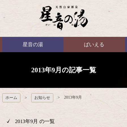
コ
ン
テ
ン
ツ
本
ばいえる
文
星音の湯
ばいえる
へ
ス
キ
ッ
プ
2013年9月の記事一覧
2013年9月
ホーム
お知らせ
2013年9月 の一覧