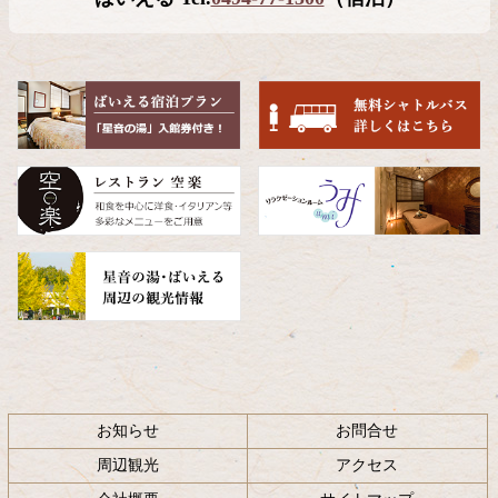
ン
の
ツ
先
本
頭
文
へ
の
戻
先
る
頭
へ
戻
る
お知らせ
お問合せ
周辺観光
アクセス