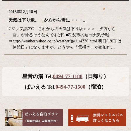
2013年12月18日
天気は下り坂。 夕方から雪に・・・。
7:31／気温2℃ これからの天気は下り坂＞＞＞ 夕方から
「雪」が降るそうなんです(汗) ■秩父市の週間天気予報
⇒http://weather.yahoo.co.jp/weather/jp/11/4330.html 明日(19日)は
「休館日」になりますが、どうやら「雪掃き」が追加作…
コ
ペ
星音の湯 Tel.
0494-77-1188
（日帰り）
ン
ー
テ
ジ
ばいえる Tel.
0494-77-1500
（宿泊）
ン
の
ツ
先
本
頭
文
へ
の
戻
先
る
頭