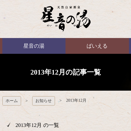
コ
ン
テ
ン
ツ
本
ばいえる
文
星音の湯
ばいえる
へ
ス
キ
ッ
プ
2013年12月の記事一覧
2013年12月
ホーム
お知らせ
2013年12月 の一覧