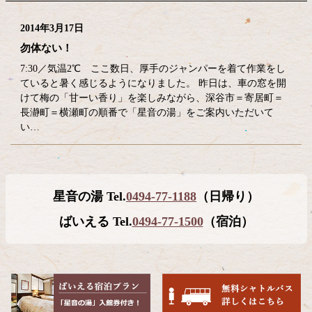
2014年3月17日
勿体ない！
7:30／気温2℃ ここ数日、厚手のジャンパーを着て作業をし
ていると暑く感じるようになりました。 昨日は、車の窓を開
けて梅の「甘ーい香り」を楽しみながら、深谷市＝寄居町＝
長瀞町＝横瀬町の順番で「星音の湯」をご案内いただいて
い…
コ
ペ
星音の湯 Tel.
0494-77-1188
（日帰り）
ン
ー
テ
ジ
ばいえる Tel.
0494-77-1500
（宿泊）
ン
の
ツ
先
本
頭
文
へ
の
戻
先
る