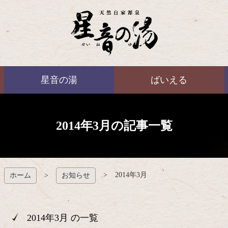
コ
ン
テ
ン
ツ
本
ばいえる
文
星音の湯
ばいえる
へ
ス
キ
ッ
プ
2014年3月の記事一覧
2014年3月
ホーム
お知らせ
2014年3月 の一覧