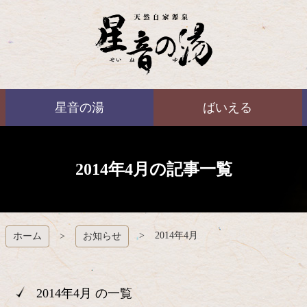
コ
ン
テ
ン
ツ
本
ばいえる
文
星音の湯
ばいえる
へ
ス
キ
ッ
プ
2014年4月の記事一覧
2014年4月
ホーム
お知らせ
2014年4月 の一覧