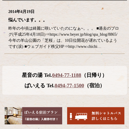
2014年4月19日
悩んでいます。。。
昨年の今頃は綺麗に咲いていたのになぁ~。。。 ■過去のブロ
グ(平成25年4月18日)⇒https://www.beyer.jp/blog/spa_blog/8865/
今年の羊山公園の「芝桜」は、10日位開花が遅れているよう
です(涙) ■ウェブガイド秩父HP⇒http://www.chichi…
コ
ペ
星音の湯 Tel.
0494-77-1188
（日帰り）
ン
ー
テ
ジ
ばいえる Tel.
0494-77-1500
（宿泊）
ン
の
ツ
先
本
頭
文
へ
の
戻
先
る
頭