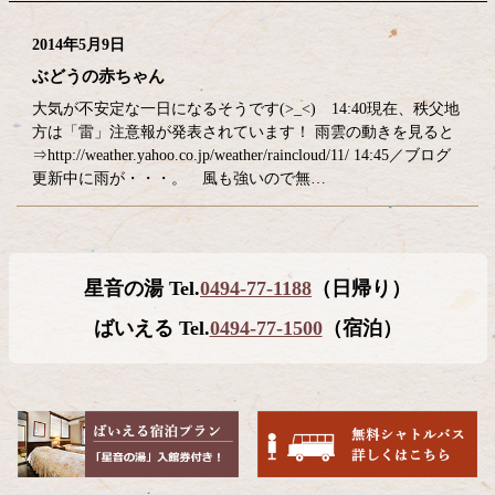
2014年5月9日
ぶどうの赤ちゃん
大気が不安定な一日になるそうです(>_<) 14:40現在、秩父地
方は「雷」注意報が発表されています！ 雨雲の動きを見ると
⇒http://weather.yahoo.co.jp/weather/raincloud/11/ 14:45／ブログ
更新中に雨が・・・。 風も強いので無…
コ
ペ
星音の湯 Tel.
0494-77-1188
（日帰り）
ン
ー
テ
ジ
ばいえる Tel.
0494-77-1500
（宿泊）
ン
の
ツ
先
本
頭
文
へ
の
戻
先
る
頭