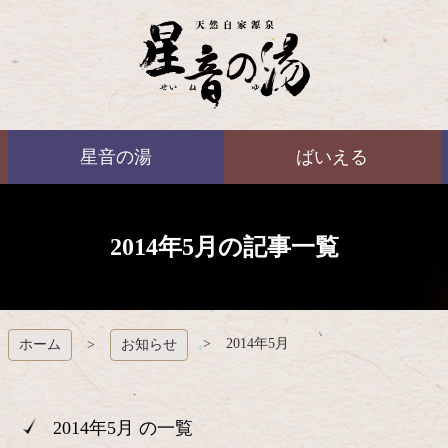
コ
ン
テ
ン
ツ
本
ばいえる
文
星音の湯
ばいえる
へ
ス
キ
ッ
プ
2014年5月の記事一覧
2014年5月
ホーム
お知らせ
2014年5月 の一覧