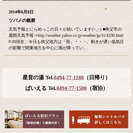
2014年6月8日
ツバメの観察
天気予報とにらめっこの日々が続いています(>_<) ■秩父市の
週間天気予報⇒http://weather.yahoo.co.jp/weather/jp/11/4330.html
8:00現在、今日も秩父地方は「雨」・・・。動きが遅い低気圧
の影響で関東地方を中心に雨が降ってい…
コ
ペ
星音の湯 Tel.
0494-77-1188
（日帰り）
ン
ー
テ
ジ
ばいえる Tel.
0494-77-1500
（宿泊）
ン
の
ツ
先
本
頭
文
へ
の
戻
先
る
頭