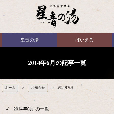
コ
ン
テ
ン
ツ
本
ばいえる
文
星音の湯
ばいえる
へ
ス
キ
ッ
プ
2014年6月の記事一覧
2014年6月
ホーム
お知らせ
2014年6月 の一覧