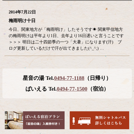
2014年7月22日
梅雨明け十日
今日、関東地方が「梅雨明け」したそうです☀ 関東甲信地方
の梅雨明けは平年より1日、去年より16日遅いと言うことです
＞＞＞ 明日は二十四節季の一つ「大暑」になります(汗) ブ
ログ更新しているだけで汗が出てきました(^_^;) …
コ
ペ
星音の湯 Tel.
0494-77-1188
（日帰り）
ン
ー
テ
ジ
ばいえる Tel.
0494-77-1500
（宿泊）
ン
の
ツ
先
本
頭
文
へ
の
戻
先
る
頭