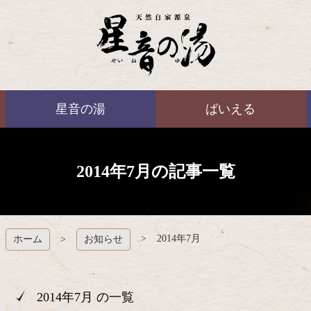
コ
ン
テ
ン
ツ
本
ばいえる
文
星音の湯
ばいえる
へ
ス
キ
ッ
プ
2014年7月の記事一覧
2014年7月
ホーム
お知らせ
2014年7月 の一覧