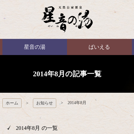
コ
ン
テ
ン
ツ
本
ばいえる
文
星音の湯
ばいえる
へ
ス
キ
ッ
プ
2014年8月の記事一覧
2014年8月
ホーム
お知らせ
2014年8月 の一覧