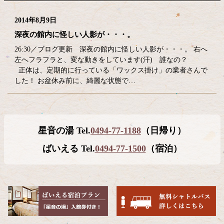
2014年8月9日
深夜の館内に怪しい人影が・・・。
26:30／ブログ更新 深夜の館内に怪しい人影が・・・。 右へ
左へフラフラと、変な動きをしています(汗) 誰なの？
正体は、定期的に行っている「ワックス掛け」の業者さんで
した！ お盆休み前に、綺麗な状態で…
コ
ペ
星音の湯 Tel.
0494-77-1188
（日帰り）
ン
ー
テ
ジ
ばいえる Tel.
0494-77-1500
（宿泊）
ン
の
ツ
先
本
頭
文
へ
の
戻
先
る
頭