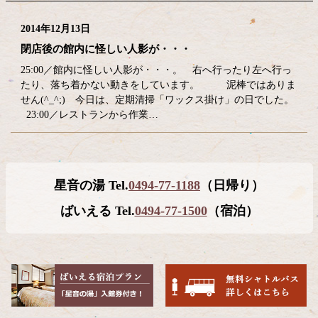
2014年12月13日
閉店後の館内に怪しい人影が・・・
25:00／館内に怪しい人影が・・・。 右へ行ったり左へ行っ
たり、落ち着かない動きをしています。 泥棒ではありま
せん(^_^;) 今日は、定期清掃「ワックス掛け」の日でした。
23:00／レストランから作業…
コ
ペ
星音の湯 Tel.
0494-77-1188
（日帰り）
ン
ー
テ
ジ
ばいえる Tel.
0494-77-1500
（宿泊）
ン
の
ツ
先
本
頭
文
へ
の
戻
先
る
頭