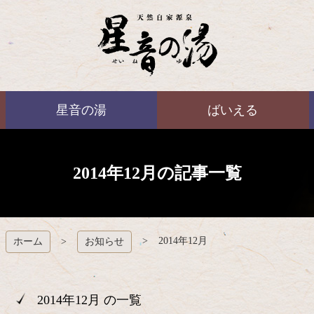
コ
ン
テ
ン
ツ
本
ばいえる
文
星音の湯
ばいえる
へ
ス
キ
ッ
プ
2014年12月の記事一覧
2014年12月
ホーム
お知らせ
2014年12月 の一覧