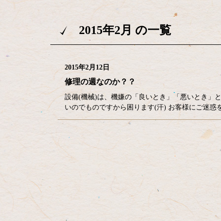
2015年2月 の一覧
2015年2月12日
修理の週なのか？？
設備(機械)は、機嫌の「良いとき」「悪いとき」と
いのでものですから困ります(汗) お客様にご迷
コ
ペ
ン
ー
テ
ジ
ン
の
ツ
先
本
頭
文
へ
の
戻