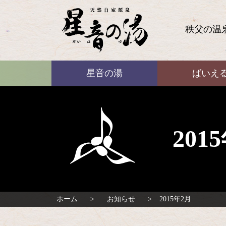
コ
ン
テ
秩父の温
ン
ツ
本
ばいえる
文
星音の湯
ばいえ
へ
ス
キ
ッ
プ
20
ホーム
お知らせ
2015年2月