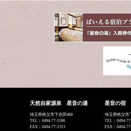
天然自家源泉 星音の湯
星音の宿
埼玉県秩父市下吉田468
埼玉県秩父市下
TEL：
0494-77-1188
TEL：
0494-77
FAX：
0494-77-1313
FAX：
0494-77