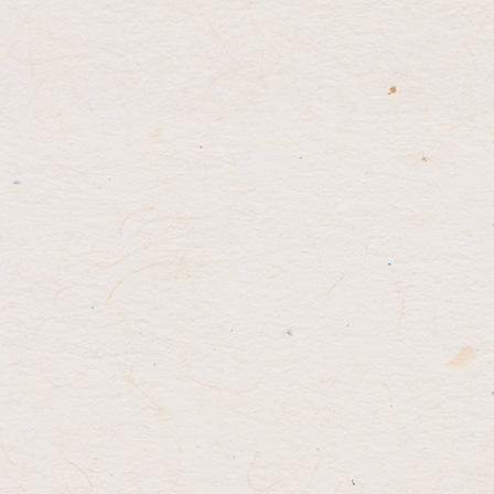
先
る
頭
へ
戻
る