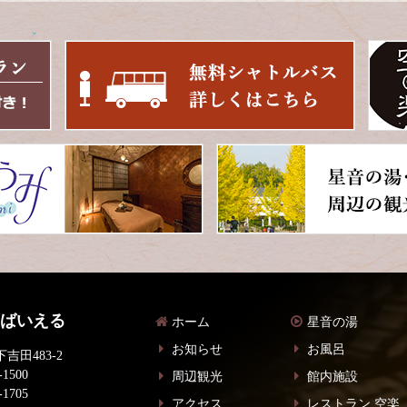
 ばいえる
ホーム
星音の湯
お知らせ
お風呂
吉田483-2
-1500
周辺観光
館内施設
-1705
アクセス
レストラン 空楽