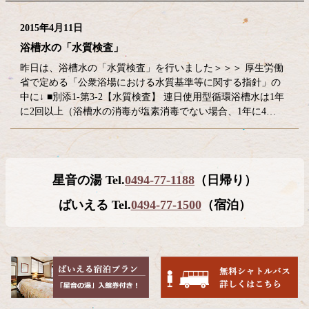
2015年4月11日
浴槽水の「水質検査」
昨日は、浴槽水の「水質検査」を行いました＞＞＞ 厚生労働
省で定める「公衆浴場における水質基準等に関する指針」の
中に↓ ■別添1-第3-2【水質検査】 連日使用型循環浴槽水は1年
に2回以上（浴槽水の消毒が塩素消毒でない場合、1年に4…
コ
ペ
星音の湯 Tel.
0494-77-1188
（日帰り）
ン
ー
テ
ジ
ばいえる Tel.
0494-77-1500
（宿泊）
ン
の
ツ
先
本
頭
文
へ
の
戻
先
る
頭