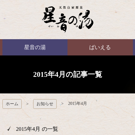
コ
ン
テ
ン
ツ
本
ばいえる
文
星音の湯
ばいえる
へ
ス
キ
ッ
プ
2015年4月の記事一覧
2015年4月
ホーム
お知らせ
2015年4月 の一覧