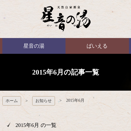
コ
ン
テ
ン
ツ
本
ばいえる
文
星音の湯
ばいえる
へ
ス
キ
ッ
プ
2015年6月の記事一覧
2015年6月
ホーム
お知らせ
2015年6月 の一覧