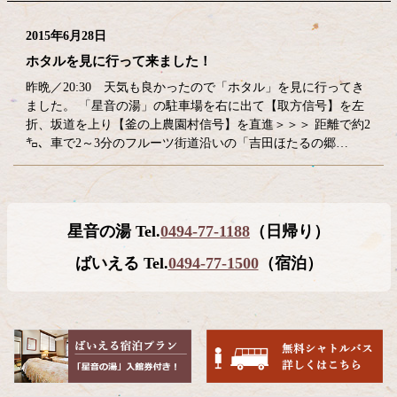
2015年6月28日
ホタルを見に行って来ました！
昨晩／20:30 天気も良かったので「ホタル」を見に行ってき
ました。 「星音の湯」の駐車場を右に出て【取方信号】を左
折、坂道を上り【釜の上農園村信号】を直進＞＞＞ 距離で約2
㌔、車で2～3分のフルーツ街道沿いの「吉田ほたるの郷…
コ
ペ
星音の湯 Tel.
0494-77-1188
（日帰り）
ン
ー
テ
ジ
ばいえる Tel.
0494-77-1500
（宿泊）
ン
の
ツ
先
本
頭
文
へ
の
戻
先
る
頭