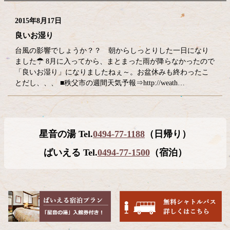
2015年8月17日
良いお湿り
台風の影響でしょうか？？ 朝からしっとりした一日になり
ました☂ 8月に入ってから、まとまった雨が降らなかったので
「良いお湿り」になりましたねぇ～。お盆休みも終わったこ
とだし、、、 ■秩父市の週間天気予報⇒http://weath…
コ
ペ
星音の湯 Tel.
0494-77-1188
（日帰り）
ン
ー
テ
ジ
ばいえる Tel.
0494-77-1500
（宿泊）
ン
の
ツ
先
本
頭
文
へ
の
戻
先
る
頭