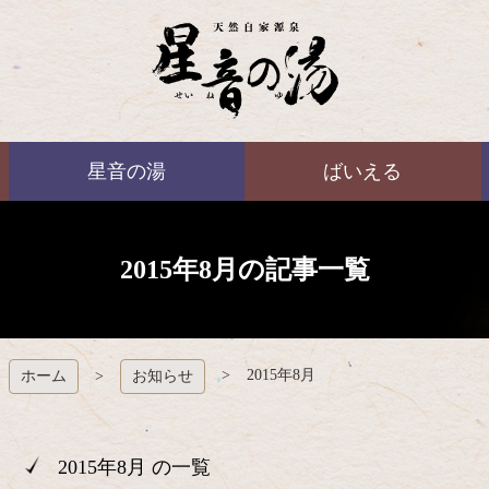
コ
ン
テ
ン
ツ
本
ばいえる
文
星音の湯
ばいえる
へ
ス
キ
ッ
プ
2015年8月の記事一覧
2015年8月
ホーム
お知らせ
2015年8月 の一覧