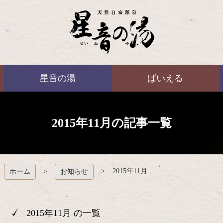
コ
ン
テ
ン
ツ
本
ばいえる
文
星音の湯
ばいえる
へ
ス
キ
ッ
プ
2015年11月の記事一覧
2015年11月
ホーム
お知らせ
2015年11月 の一覧