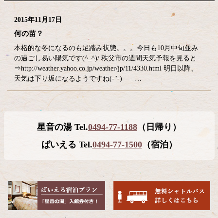
2015年11月17日
何の苗？
本格的な冬になるのも足踏み状態。。。今日も10月中旬並み
の過ごし易い陽気です(^_^)/ 秩父市の週間天気予報を見ると
⇒http://weather.yahoo.co.jp/weather/jp/11/4330.html 明日以降、
天気は下り坂になるようですね(-"-) …
コ
ペ
星音の湯 Tel.
0494-77-1188
（日帰り）
ン
ー
テ
ジ
ばいえる Tel.
0494-77-1500
（宿泊）
ン
の
ツ
先
本
頭
文
へ
の
戻
先
る
頭