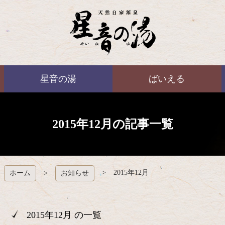
コ
ン
テ
ン
ツ
本
ばいえる
文
星音の湯
ばいえる
へ
ス
キ
ッ
プ
2015年12月の記事一覧
2015年12月
ホーム
お知らせ
2015年12月 の一覧