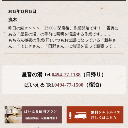
2015年12月15日
流木
昨日の続き＞＞＞ 23:00／閉店後、作業開始です！ 一番奥に
ある「星見の湯」の手前に照明を増設する作業です。。。
もちろん徹夜の作業(汗) いつもお世話になっている「新井さ
ん」「よしきさん」「田野さん」に無理を言って頑張って…
コ
ペ
星音の湯 Tel.
0494-77-1188
（日帰り）
ン
ー
テ
ジ
ばいえる Tel.
0494-77-1500
（宿泊）
ン
の
ツ
先
本
頭
文
へ
の
戻
先
る
頭