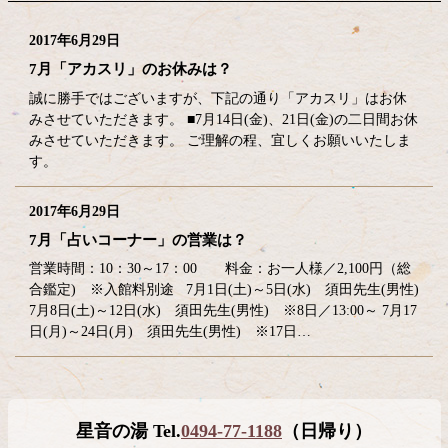
2017年6月29日
7月「アカスリ」のお休みは？
誠に勝手ではございますが、下記の通り「アカスリ」はお休
みさせていただきます。 ■7月14日(金)、21日(金)の二日間お休
みさせていただきます。 ご理解の程、宜しくお願いいたしま
す。
2017年6月29日
7月「占いコーナー」の営業は？
営業時間：10：30～17：00 料金：お一人様／2,100円（総
合鑑定) ※入館料別途 7月1日(土)～5日(水) 須田先生(男性)
7月8日(土)～12日(水) 須田先生(男性) ※8日／13:00～ 7月17
日(月)～24日(月) 須田先生(男性) ※17日…
コ
ペ
星音の湯 Tel.
0494-77-1188
（日帰り）
ン
ー