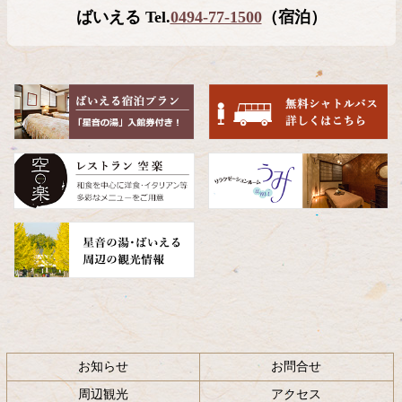
テ
ジ
ばいえる Tel.
0494-77-1500
（宿泊）
ン
の
ツ
先
本
頭
文
へ
の
戻
先
る
頭
へ
戻
る
お知らせ
お問合せ
周辺観光
アクセス