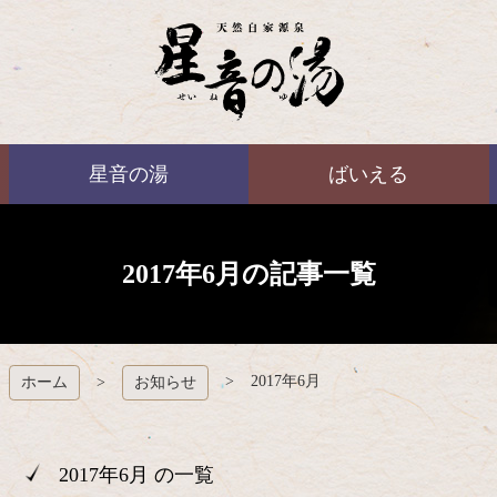
コ
ン
テ
ン
ツ
本
ばいえる
文
星音の湯
ばいえる
へ
ス
キ
ッ
プ
2017年6月の記事一覧
2017年6月
ホーム
お知らせ
2017年6月 の一覧