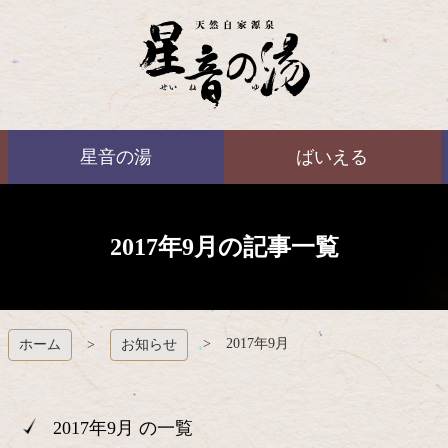
コ
ン
テ
ン
ツ
本
ばいえる
文
星音の湯
ばいえる
へ
ス
キ
ッ
プ
2017年9月の記事一覧
2017年9月
ホーム
お知らせ
2017年9月 の一覧