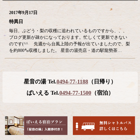
2017年9月17日
特異日
毎日、ぶどう・梨の収穫に追われているものですから、、、
ブログ更新が疎かになっております。忙しくて更新できない
のです(^^ゞ 先週から台風上陸の予報が出ていましたので、梨
を約800㌔収穫しました。 星音の湯売店・道の駅龍勢茶…
コ
ペ
星音の湯 Tel.
0494-77-1188
（日帰り）
ン
ー
テ
ジ
ばいえる Tel.
0494-77-1500
（宿泊）
ン
の
ツ
先
本
頭
文
へ
の
戻
先
る
頭