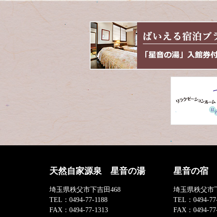
天然自家源泉 星音の湯
星音の宿
埼玉県秩父市下吉田468
埼玉県秩父市下
TEL：
0494-77-1188
TEL：
0494-77
FAX：
0494-77-1313
FAX：
0494-77