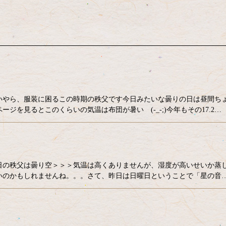
いやら、服装に困るこの時期の秩父です今日みたいな曇りの日は昼間ち
を見るとこのくらいの気温は布団が暑い (-_-;)今年もその17.2…
日の秩父は曇り空＞＞＞気温は高くありませんが、湿度が高いせいか蒸
いのかもしれませんね。。。さて、昨日は日曜日ということで「星の音