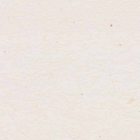
テ
ジ
ン
の
ツ
先
本
頭
文
へ
の
戻
先
る
頭
へ
戻
る