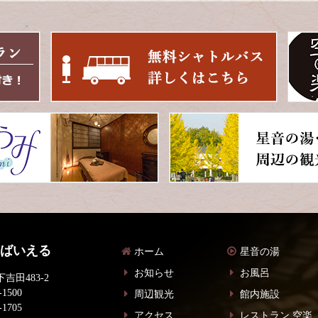
 ばいえる
ホーム
星音の湯
お知らせ
お風呂
吉田483-2
-1500
周辺観光
館内施設
-1705
アクセス
レストラン 空楽