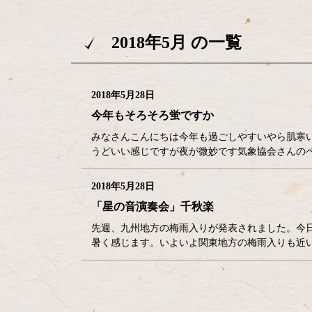
2018年5月 の一覧
2018年5月28日
今年もそろそろ蛍ですか
みなさんこんにちは今年も過ごしやすいやら肌寒
うどいい感じですが夜が微妙です気象協会さんのページ
2018年5月28日
「星の音演奏会」千秋楽
先週、九州地方の梅雨入りが発表されました。今
暑く感じます。いよいよ関東地方の梅雨入りも近
コ
ペ
ン
ー