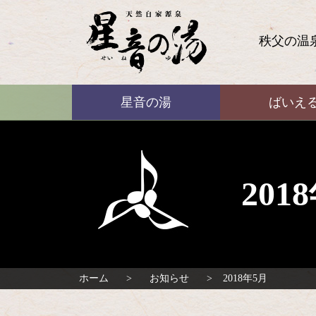
コ
ン
テ
秩父の温
ン
ツ
本
ばいえる
文
星音の湯
ばいえ
へ
ス
キ
ッ
プ
20
ホーム
お知らせ
2018年5月