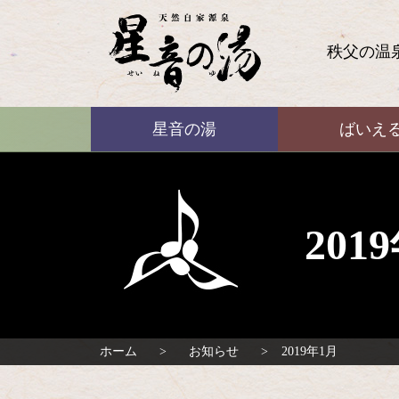
コ
ン
テ
秩父の温
ン
ツ
本
ばいえる
文
星音の湯
ばいえ
へ
ス
キ
ッ
プ
20
ホーム
お知らせ
2019年1月