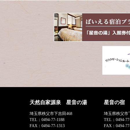
天然自家源泉 星音の湯
星音の宿
埼玉県秩父市下吉田468
埼玉県秩父市下
TEL：
0494-77-1188
TEL：
0494-77
FAX：
0494-77-1313
FAX：
0494-77