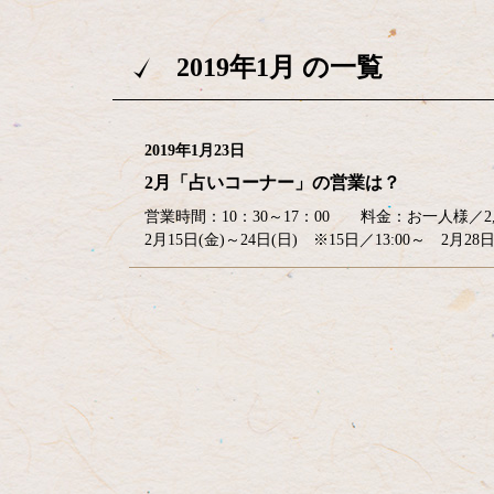
2019年1月 の一覧
2019年1月23日
2月「占いコーナー」の営業は？
営業時間：10：30～17：00 料金：お一人様／2,
2月15日(金)～24日(日) ※15日／13:00～ 2月
コ
ペ
ン
ー
テ
ジ
ン
の
ツ
先
本
頭
文
へ
の
戻