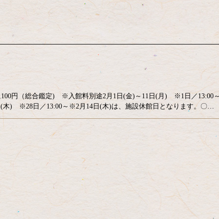
100円（総合鑑定) ※入館料別途2月1日(金)～11日(月) ※1日／13:0
28日(木) ※28日／13:00～※2月14日(木)は、施設休館日となります。〇…