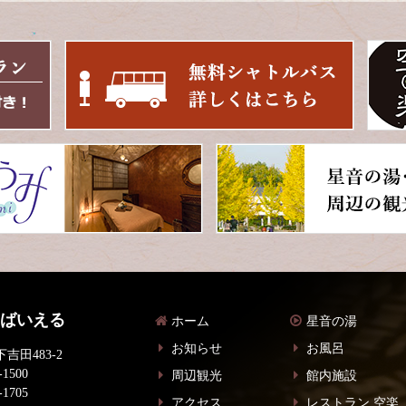
 ばいえる
ホーム
星音の湯
お知らせ
お風呂
吉田483-2
-1500
周辺観光
館内施設
-1705
アクセス
レストラン 空楽