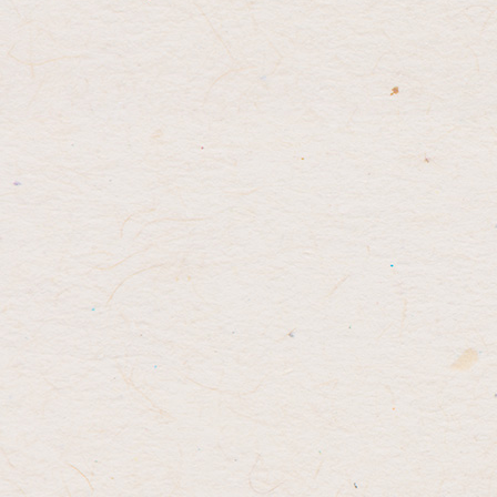
先
る
頭
へ
戻
る