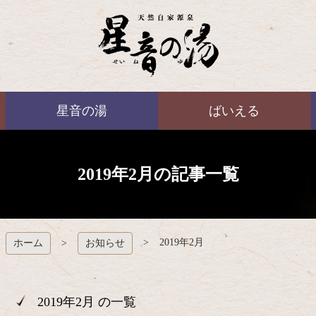
コ
ン
テ
ン
ツ
本
ばいえる
文
星音の湯
ばいえる
へ
ス
キ
ッ
プ
2019年2月の記事一覧
2019年2月
ホーム
お知らせ
2019年2月 の一覧