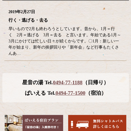
2019年2月27日
行く・逃げる・去る
早いもので2月も終わろうとしています。昔から、1月＝行
く 2月＝逃げる 3月＝去る と言います。年始である1月～
3月にかけては忙しい日々が続くからです。〇1月：新しい一
年が始まり、新年の挨拶回りや「新年会」など行事もたくさ
んあ…
コ
ペ
星音の湯 Tel.
0494-77-1188
（日帰り）
ン
ー
テ
ジ
ばいえる Tel.
0494-77-1500
（宿泊）
ン
の
ツ
先
本
頭
文
へ
の
戻
先
る