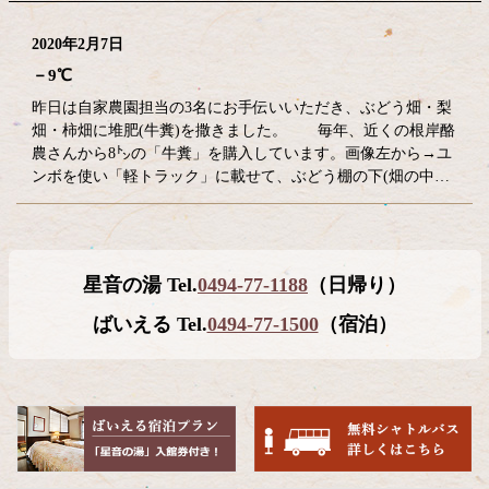
2020年2月7日
－9℃
昨日は自家農園担当の3名にお手伝いいただき、ぶどう畑・梨
畑・柿畑に堆肥(牛糞)を撒きました。 毎年、近くの根岸酪
農さんから8㌧の「牛糞」を購入しています。画像左から→ユ
ンボを使い「軽トラック」に載せて、ぶどう棚の下(畑の中…
コ
ペ
星音の湯 Tel.
0494-77-1188
（日帰り）
ン
ー
テ
ジ
ばいえる Tel.
0494-77-1500
（宿泊）
ン
の
ツ
先
本
頭
文
へ
の
戻
先
る
頭