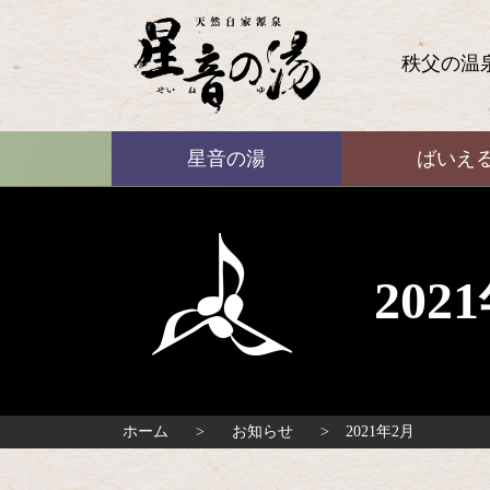
コ
ン
テ
秩父の温
ン
ツ
本
ばいえる
文
星音の湯
ばいえ
へ
ス
キ
ッ
プ
20
ホーム
お知らせ
2021年2月