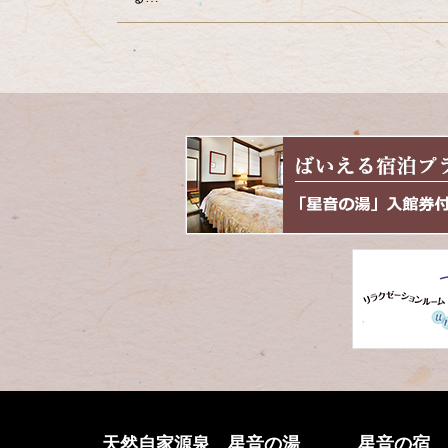
コ
ペ
ン
ー
テ
ジ
ン
の
ツ
先
本
頭
文
へ
の
戻
先
る
頭
へ
戻
る
天然自家源泉 星音の湯
星音の宿