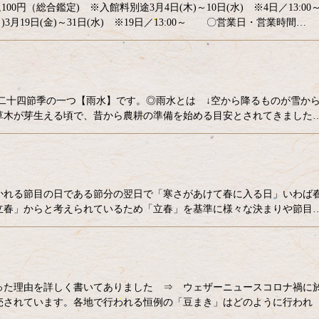
100円（総合鑑定) ※入館料別途3月4日(木)～10日(水) ※4日／13:0
日)3月19日(金)～31日(水) ※19日／13:00～ 〇営業日・営業時間…
日は二十四節季の一つ【雨水】です。◎雨水とは ↓空から降るものが雪か
草木が芽生える頃で、昔から農耕の準備を始める目安とされてきました
かれる節目の日である節分の翌日で「寒さがあけて春に入る日」いわば
立春」からと考えられているため「立春」を基準に様々な決まりや節目
った理由を詳しく書いてありました ⇒ ウェザーニュースコロナ禍に
売されています。各地で行われる恒例の「豆まき」はどのように行われ