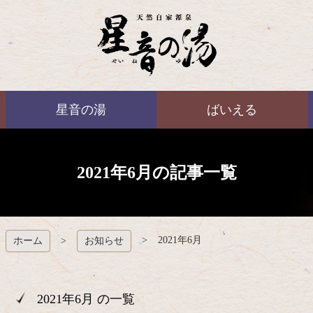
コ
ン
テ
ン
ツ
本
ばいえる
文
星音の湯
ばいえる
へ
ス
キ
ッ
プ
2021年6月の記事一覧
2021年6月
ホーム
お知らせ
2021年6月 の一覧