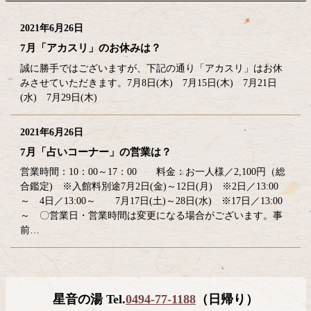
2021年6月26日
7月「アカスリ」のお休みは？
誠に勝手ではございますが、下記の通り「アカスリ」はお休
みさせていただきます。7月8日(木) 7月15日(木) 7月21日
(水) 7月29日(木)
2021年6月26日
7月「占いコーナー」の営業は？
営業時間：10：00～17：00 料金：お一人様／2,100円（総
合鑑定) ※入館料別途7月2日(金)～12日(月) ※2日／13:00
～ 4日／13:00～ 7月17日(土)～28日(水) ※17日／13:00
～ 〇営業日・営業時間は変更になる場合がございます。事
前…
コ
ペ
星音の湯 Tel.
0494-77-1188
（日帰り）
ン
ー