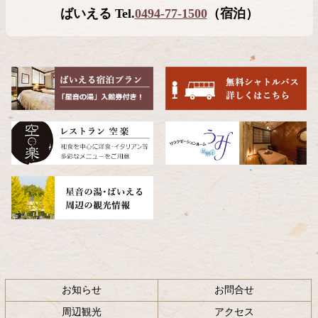
テ
ジ
ばいえる Tel.
0494-77-1500
（宿泊）
ン
の
ツ
先
本
頭
文
へ
の
戻
先
る
頭
へ
戻
る
お知らせ
お問合せ
周辺観光
アクセス