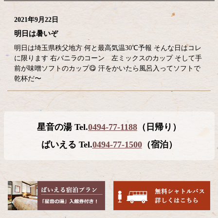
2021年9月22日
明日は暑いぞ
明日は埼玉県秩父地方 何と最高気温30℃予報 そんな日はコレ
に限ります 右バニラのコーン 左ミックスのカップ そして手
前が味噌ソフトのカップ😋 汗をかいたら風呂入ってソフトで
乾杯だ〜
コ
ペ
星音の湯 Tel.
0494-77-1188
（日帰り）
ン
ー
テ
ジ
ばいえる Tel.
0494-77-1500
（宿泊）
ン
の
ツ
先
本
頭
文
へ
の
戻
先
る
頭