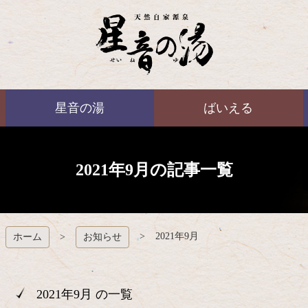
コ
ン
テ
ン
ツ
本
ばいえる
文
星音の湯
ばいえる
へ
ス
キ
ッ
プ
2021年9月の記事一覧
2021年9月
ホーム
お知らせ
2021年9月 の一覧