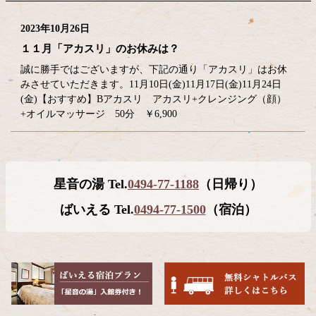
2023年10月26日
１１月「アカスリ」のお休みは？
誠に勝手ではございますが、下記の通り「アカスリ」はお休
みさせていただきます。11月10日(金)11月17日(金)11月24日
(金)【おすすめ】Bアカスリ アカスリ+クレンジング（顔）
+オイルマッサージ 50分 ￥6,900
コ
ペ
星音の湯 Tel.
0494-77-1188
（日帰り）
ン
ー
テ
ジ
ばいえる Tel.
0494-77-1500
（宿泊）
ン
の
ツ
先
本
頭
文
へ
の
戻
先
る
頭