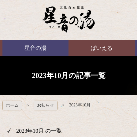
コ
ン
テ
ン
ツ
本
ばいえる
文
星音の湯
ばいえる
へ
ス
キ
ッ
プ
2023年10月の記事一覧
2023年10月
ホーム
お知らせ
2023年10月 の一覧