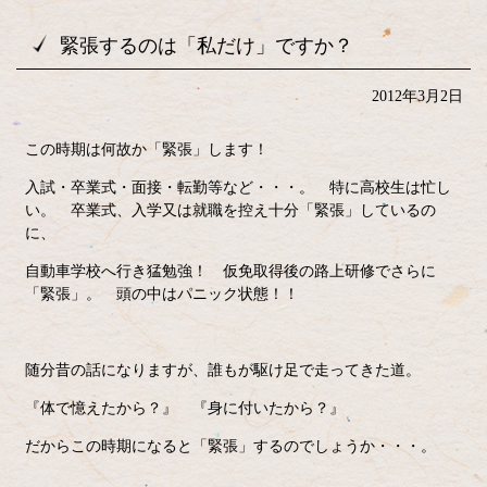
緊張するのは「私だけ」ですか？
2012年3月2日
この時期は何故か「緊張」します！
入試・卒業式・面接・転勤等など・・・。 特に高校生は忙し
い。 卒業式、入学又は就職を控え十分「緊張」しているの
に、
自動車学校へ行き猛勉強！ 仮免取得後の路上研修でさらに
「緊張」。 頭の中はパニック状態！！
随分昔の話になりますが、誰もが駆け足で走ってきた道。
『体で憶えたから？』 『身に付いたから？』
だからこの時期になると「緊張」するのでしょうか・・・。