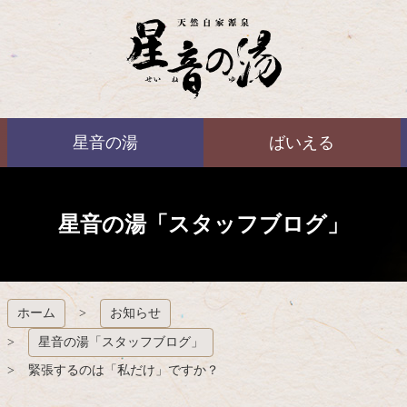
コ
ン
テ
ン
ツ
本
ばいえる
文
星音の湯
ばいえる
へ
ス
キ
ッ
プ
星音の湯「スタッフブログ」
ホーム
お知らせ
星音の湯「スタッフブログ」
緊張するのは「私だけ」ですか？