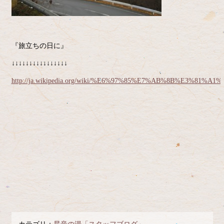
『旅立ちの日に』
↓↓↓↓↓↓↓↓↓↓↓↓↓↓↓↓
http://ja.wikipedia.org/wiki/%E6%97%85%E7%AB%8B%E3%81