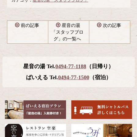
カテゴリ：
星音の湯「スタッフブログ」
前の記事
星音の湯
次の記事
「スタッフブロ
グ」の一覧へ
コ
ペ
ン
ー
テ
ジ
星音の湯 Tel.
0494-77-1188
（日帰り）
ン
の
ツ
先
ばいえる Tel.
0494-77-1500
（宿泊）
本
頭
文
へ
の
戻
先
る
頭
へ
戻
る