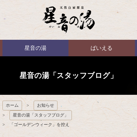
コ
ン
テ
ン
ツ
本
ばいえる
文
星音の湯
ばいえる
へ
ス
キ
ッ
プ
星音の湯「スタッフブログ」
ホーム
お知らせ
星音の湯「スタッフブログ」
「ゴールデンウィーク」を控え