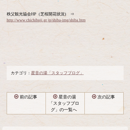
秩父観光協会HP（芝桜開花状況) ⇒
http://www.chichibuji.gr.jp/shiba-img/shiba.htm
カテゴリ：
星音の湯「スタッフブログ」
前の記事
星音の湯
次の記事
「スタッフブロ
グ」の一覧へ
コ
ペ
ン
ー
テ
ジ