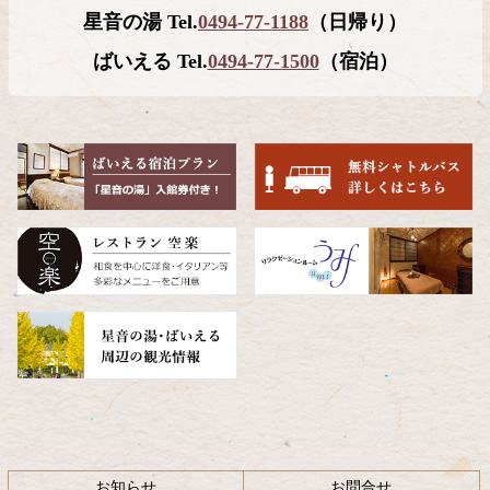
星音の湯 Tel.
0494-77-1188
（日帰り）
ン
の
ツ
先
ばいえる Tel.
0494-77-1500
（宿泊）
本
頭
文
へ
の
戻
先
る
頭
へ
戻
る
お知らせ
お問合せ