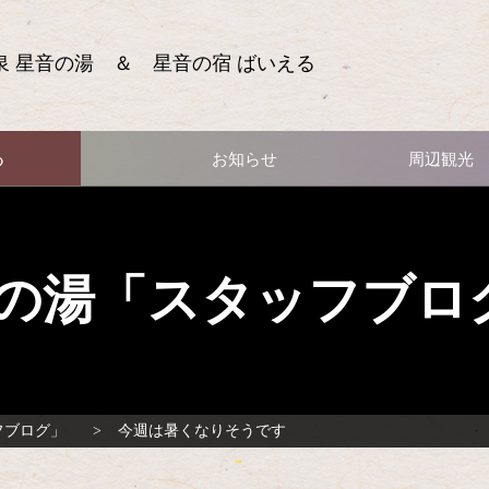
泉 星音の湯 ＆ 星音の宿 ばいえる
る
お知らせ
周辺観光
の湯「スタッフブロ
フブログ」
今週は暑くなりそうです