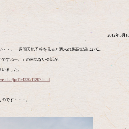
2012年5月1
だとか・・。 週間天気予報を見ると週末の最高気温は27℃。
いですねー。」の何気ない会話が、
まいました。
/weather/jp/11/4330/11207.html
ものです・・・。