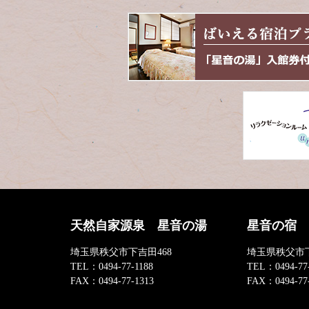
本
頭
文
へ
の
戻
先
る
頭
へ
戻
る
天然自家源泉 星音の湯
星音の宿
埼玉県秩父市下吉田468
埼玉県秩父市下
TEL：
0494-77-1188
TEL：
0494-77
FAX：
0494-77-1313
FAX：
0494-77