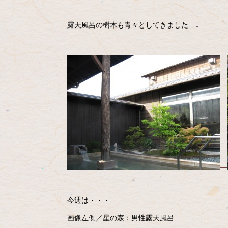
露天風呂の樹木も青々としてきました ↓
今週は・・・
画像左側／星の森：男性露天風呂