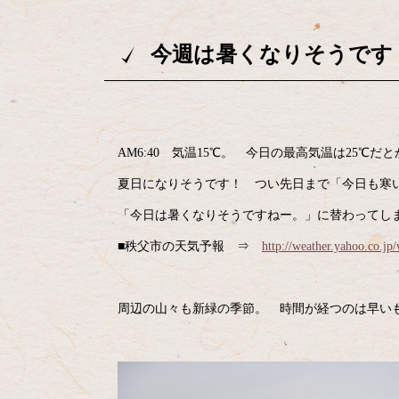
今週は暑くなりそうです
AM6:40 気温15℃。 今日の最高気温は25℃
夏日になりそうです！ つい先日まで「今日も寒
「今日は暑くなりそうですねー。」に替わってし
■秩父市の天気予報 ⇒
http://weather.yahoo.co.jp
周辺の山々も新緑の季節。 時間が経つのは早い