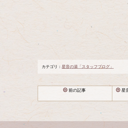
カテゴリ：
星音の湯「スタッフブログ」
前の記事
星
コ
ペ
ン
ー
テ
ジ
ン
の
ツ
先