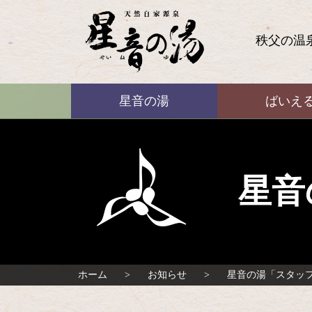
コ
ン
テ
秩父の温
ン
ツ
本
ばいえる
文
星音の湯
ばいえ
へ
ス
キ
ッ
プ
星音
ホーム
お知らせ
星音の湯「スタッ