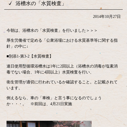
浴槽水の「水質検査」
2014年10月27日
今朝は、浴槽水の「水質検査」を行いました＞＞＞
厚生労働省で定める「公衆浴場における水質基準等に関する指
針」の中に↓
■別添1-第3-2【水質検査】
連日使用型循環浴槽水は1年に2回以上（浴槽水の消毒が塩素消
毒でない場合、1年に4回以上）水質検査を行い、
衛生管理が適切に行われているか確認すること。と記載されて
います。
例えるなら、車の「車検」と言う事になるのでしょう
か・・・。 ※前回は、4月21日実施