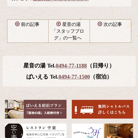
前の記事
星音の湯
次の記事
「スタッフブロ
グ」の一覧へ
コ
ペ
ン
ー
テ
ジ
星音の湯 Tel.
0494-77-1188
（日帰り）
ン
の
ツ
先
ばいえる Tel.
0494-77-1500
（宿泊）
本
頭
文
へ
の
戻
先
る
頭
へ
戻
る