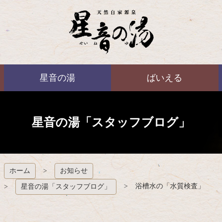
コ
ン
テ
ン
ツ
本
ばいえる
文
星音の湯
ばいえる
へ
ス
キ
ッ
プ
星音の湯「スタッフブログ」
ホーム
お知らせ
浴槽水の「水質検査」
星音の湯「スタッフブログ」