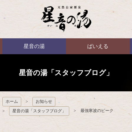
コ
ン
テ
ン
ツ
本
ばいえる
文
星音の湯
ばいえる
へ
ス
キ
ッ
プ
星音の湯「スタッフブログ」
ホーム
お知らせ
最強寒波のピーク
星音の湯「スタッフブログ」