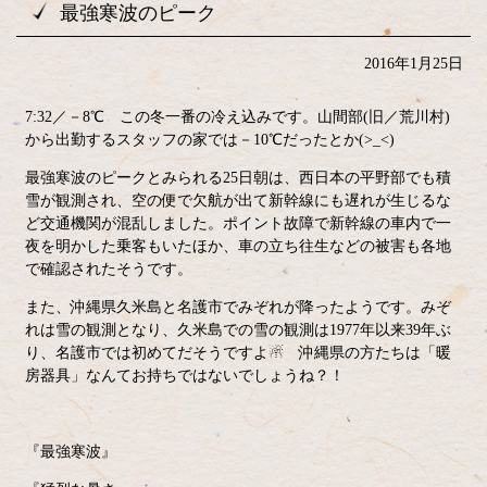
最強寒波のピーク
2016年1月25日
7:32／－8℃ この冬一番の冷え込みです。山間部(旧／荒川村)
から出勤するスタッフの家では－10℃だったとか(>_<)
最強寒波のピークとみられる25日朝は、西日本の平野部でも積
雪が観測され、空の便で欠航が出て新幹線にも遅れが生じるな
ど交通機関が混乱しました。ポイント故障で新幹線の車内で一
夜を明かした乗客もいたほか、車の立ち往生などの被害も各地
で確認されたそうです。
また、沖縄県久米島と名護市でみぞれが降ったようです。みぞ
れは雪の観測となり、久米島での雪の観測は1977年以来39年ぶ
り、名護市では初めてだそうですよ☃ 沖縄県の方たちは「暖
房器具」なんてお持ちではないでしょうね？！
『最強寒波』