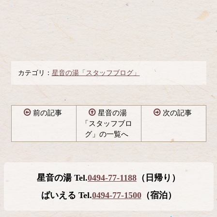
カテゴリ：
星音の湯「スタッフブログ」
前の記事
星音の湯
次の記事
「スタッフブロ
グ」の一覧へ
コ
ペ
ン
ー
テ
ジ
星音の湯 Tel.
0494-77-1188
（日帰り）
ン
の
ツ
先
ばいえる Tel.
0494-77-1500
（宿泊）
本
頭
文
へ