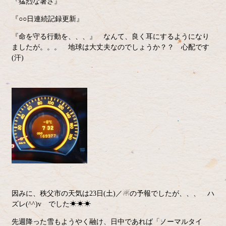
『猛烈な暑さ』
『○○日連続記録更新』
『命を守る行動を、、、』 なんて、良く耳にするようになり
ましたが。。。 地球は大丈夫なのでしょうか？？ 心配です
(汗)
因みに、秩父市の天気は23日(土)／☃の予報でしたが、、、 ハ
ズレ(^^)v でした☀☀☀
先週降った雪もようやく融け、日中であれば「ノーマルタイ