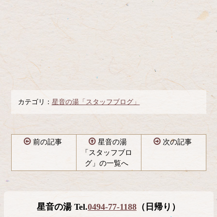
カテゴリ：
星音の湯「スタッフブログ」
前の記事
星音の湯
次の記事
「スタッフブロ
グ」の一覧へ
コ
ペ
ン
ー
テ
ジ
星音の湯 Tel.
0494-77-1188
（日帰り）
ン
の
ツ
先