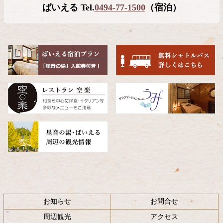
ばいえる Tel.
0494-77-1500
（宿泊）
本
頭
文
へ
の
戻
先
る
頭
へ
戻
る
お知らせ
お問合せ
周辺観光
アクセス