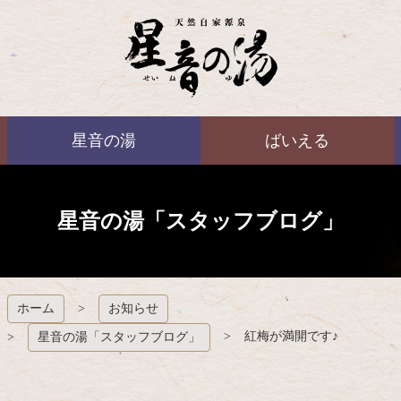
コ
ン
テ
ン
ツ
本
ばいえる
文
星音の湯
ばいえる
へ
ス
キ
ッ
プ
星音の湯「スタッフブログ」
ホーム
お知らせ
紅梅が満開です♪
星音の湯「スタッフブログ」