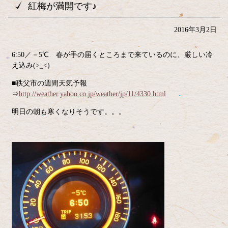
紅梅が満開です♪
2016年3月2日
6:50／－5℃ 春が手の届くところまで来ているのに、厳しい冷
え込み(>_<)
■秩父市の週間天気予報
⇒
http://weather.yahoo.co.jp/weather/jp/11/4330.html
明日の朝も寒くなりそうです。。。