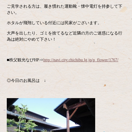
ご見学される方は、履き慣れた運動靴・懐中電灯を持参して下
さい。
ホタルが飛翔している付近には民家がございます。
大声を出したり、ゴミを捨てるなど近隣の方のご迷惑になる行
為は絶対にやめて下さい！
■秩父観光なびHP⇒
http://navi.city.chichibu.lg.jp/p_flower/1767/
◎今日のお風呂は ↓