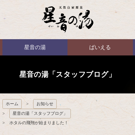
コ
ン
テ
ン
ツ
本
ばいえる
文
星音の湯
ばいえる
へ
ス
キ
ッ
プ
星音の湯「スタッフブログ」
ホーム
お知らせ
星音の湯「スタッフブログ」
ホタルの飛翔が始まりました！