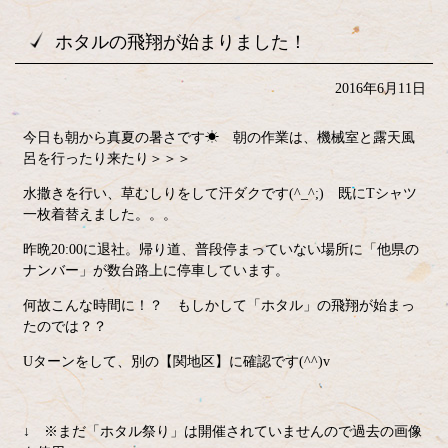
ホタルの飛翔が始まりました！
2016年6月11日
今日も朝から真夏の暑さです☀ 朝の作業は、機械室と露天風
呂を行ったり来たり＞＞＞
水撒きを行い、草むしりをして汗ダクです(^_^;) 既にTシャツ
一枚着替えました。。。
昨晩20:00に退社。帰り道、普段停まっていない場所に「他県の
ナンバー」が数台路上に停車しています。
何故こんな時間に！？ もしかして「ホタル」の飛翔が始まっ
たのでは？？
Uターンをして、別の【関地区】に確認です(^^)v
↓ ※まだ「ホタル祭り」は開催されていませんので過去の画像