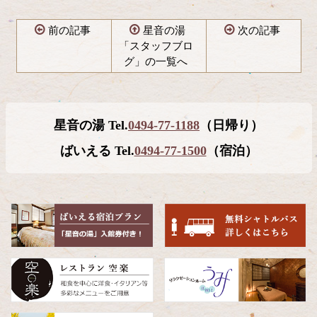
前の記事
星音の湯
次の記事
「スタッフブロ
グ」の一覧へ
コ
ペ
ン
ー
テ
ジ
星音の湯 Tel.
0494-77-1188
（日帰り）
ン
の
ツ
先
ばいえる Tel.
0494-77-1500
（宿泊）
本
頭
文
へ
の
戻
先
る
頭
へ
戻
る