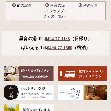
前の記事
星音の湯
次の記事
「スタッフブロ
グ」の一覧へ
コ
ペ
ン
ー
テ
ジ
星音の湯 Tel.
0494-77-1188
（日帰り）
ン
の
ツ
先
ばいえる Tel.
0494-77-1500
（宿泊）
本
頭
文
へ
の
戻
先
る
頭
へ
戻
る