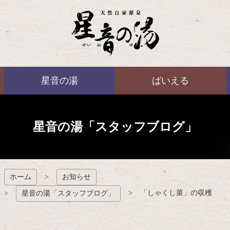
コ
ン
テ
ン
ツ
本
ばいえる
文
星音の湯
ばいえる
へ
ス
キ
ッ
プ
星音の湯「スタッフブログ」
ホーム
お知らせ
「しゃくし菜」の収穫
星音の湯「スタッフブログ」