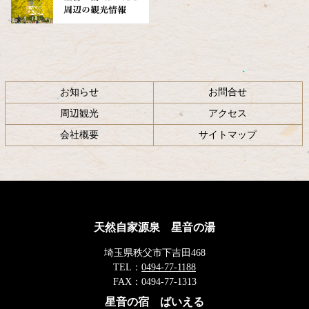
お知らせ
お問合せ
周辺観光
アクセス
会社概要
サイトマップ
天然自家源泉 星音の湯
埼玉県秩父市下吉田468
TEL：
0494-77-1188
FAX：
0494-77-1313
星音の宿 ばいえる