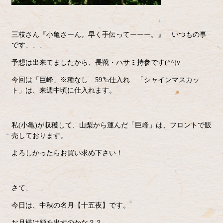
三枝さん『小亀さーん。早く手伝ってーーー。』 いつもの事
です、、、
予想は出来てましたから、長靴・ハサミ持参です(^^)v
今回は「巨峰」※種なし 59㌔仕入れ 「シャインマスカッ
ト」は、来週中頃に仕入れます。
私(小亀)が収穫して、山梨から運んだ「巨峰」は、フロントで販
売しております。
よろしかったらお買い求め下さい！
さて、
今日は、中秋の名月【十五夜】です。
お月様は顔を出すのかな？？