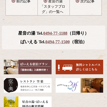
前の記事
星音の湯
次の記事
「スタッフブロ
グ」の一覧へ
コ
ペ
ン
ー
テ
ジ
星音の湯 Tel.
0494-77-1188
（日帰り）
ン
の
ツ
先
ばいえる Tel.
0494-77-1500
（宿泊）
本
頭
文
へ
の
戻
先
る
頭
へ
戻
る