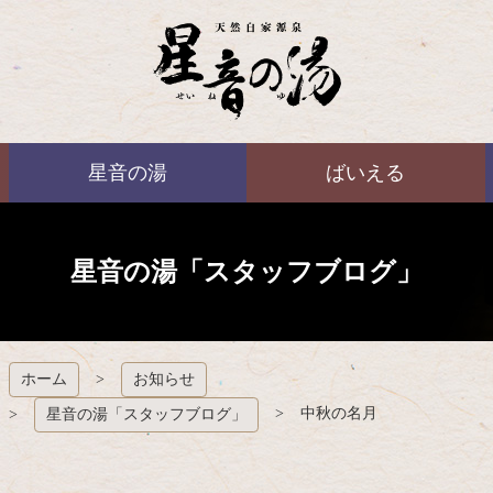
コ
ン
テ
ン
ツ
本
ばいえる
文
星音の湯
ばいえる
へ
ス
キ
ッ
プ
星音の湯「スタッフブログ」
ホーム
お知らせ
中秋の名月
星音の湯「スタッフブログ」