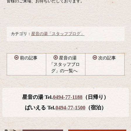
皆様のご来場、お待ちいたしております。
カテゴリ：
星音の湯「スタッフブログ」
前の記事
星音の湯
次の記事
「スタッフブロ
グ」の一覧へ
コ
ペ
ン
ー
テ
ジ
星音の湯 Tel.
0494-77-1188
（日帰り）
ン
の
ツ
先
ばいえる Tel.
0494-77-1500
（宿泊）
本
頭
文
へ
の
戻
先
る