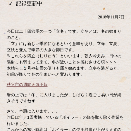
記録更新中
2018年11月7日
今日は二十四節季の一つ「立冬」です。立冬とは、冬の始まり
のこと。
「立」には新しい季節になるという意味があり、立春、立夏、
立秋と並んで季節の大きな節目です。
※これらを四立（しりゅう）といいます。朝夕冷えみ、日中の
陽射しも弱まって来て、冬が近いことを感じさせる頃＞＞＞
木枯らし１号や初雪の便りも届き始めます。立冬を過ぎると、
初霜が降りて冬の佇まいへと変わります。
秩父市の週間天気予報
暦の上では「冬」に入りましたが、しばらく過ごし易い日が続
きそうですね☀
さて、本題に入ります、、、
昨日は年／1回実施している「ボイラー」の煤を取り除く作業を
行いました。
これからの寒い時期は「ボイラー」の使用頻度が上がりますの