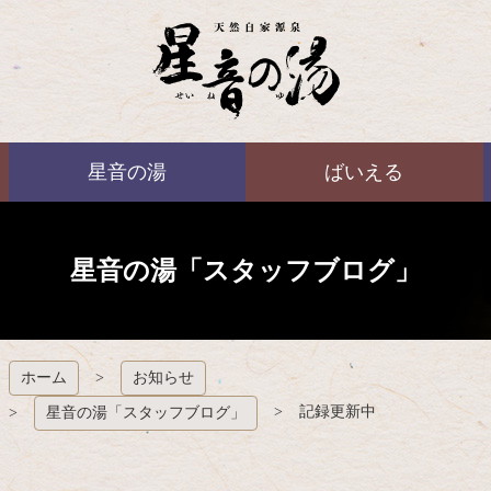
コ
ン
テ
ン
ツ
本
ばいえる
文
星音の湯
ばいえる
へ
ス
キ
ッ
プ
星音の湯「スタッフブログ」
ホーム
お知らせ
記録更新中
星音の湯「スタッフブログ」