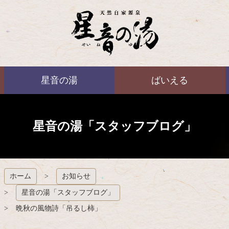
コ
ン
テ
ン
ツ
本
ばいえる
文
星音の湯
ばいえる
へ
ス
キ
ッ
プ
星音の湯「スタッフブログ」
ホーム
お知らせ
星音の湯「スタッフブログ」
晩秋の風物詩「吊るし柿」