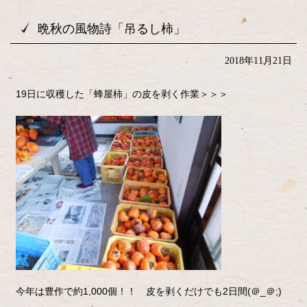
晩秋の風物詩「吊るし柿」
2018年11月21日
19日に収穫した「蜂屋柿」の皮を剥く作業＞＞＞
今年は豊作で約1,000個！！
皮を剥くだけでも2日間(＠_＠;)