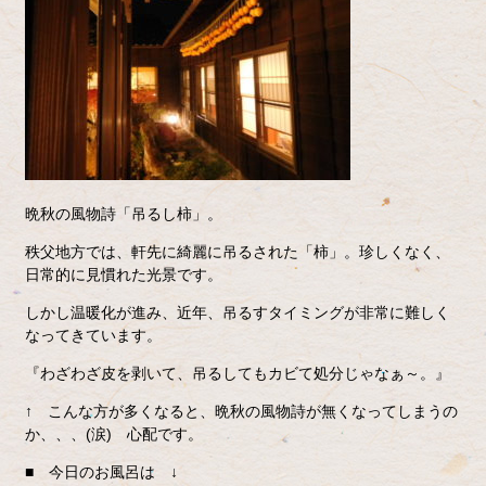
晩秋の風物詩「吊るし柿」。
秩父地方では、軒先に綺麗に吊るされた「柿」。珍しくなく、
日常的に見慣れた光景です。
しかし温暖化が進み、近年、吊るすタイミングが非常に難しく
なってきています。
『わざわざ皮を剥いて、吊るしてもカビて処分じゃなぁ～。』
↑ こんな方が多くなると、晩秋の風物詩が無くなってしまうの
か、、、(涙) 心配です。
今日のお風呂は ↓
■