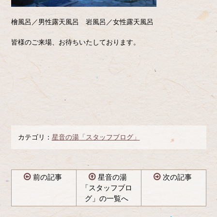
檜風呂／男性露天風呂 岩風呂／女性露天風呂
皆様のご来場、お待ちいたしております。
カテゴリ：
星音の湯「スタッフブログ」
前の記事
星音の湯
次の記事
「スタッフブロ
グ」の一覧へ
コ
ペ