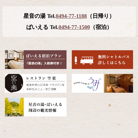
ン
ー
テ
ジ
星音の湯 Tel.
0494-77-1188
（日帰り）
ン
の
ツ
先
ばいえる Tel.
0494-77-1500
（宿泊）
本
頭
文
へ
の
戻
先
る
頭
へ
戻
る