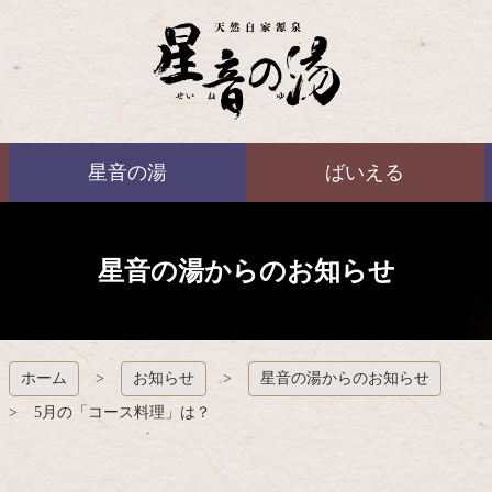
コ
ン
テ
ン
ツ
本
ばいえる
文
星音の湯
ばいえる
へ
ス
キ
ッ
プ
星音の湯からのお知らせ
ホーム
お知らせ
星音の湯からのお知らせ
5月の「コース料理」は？