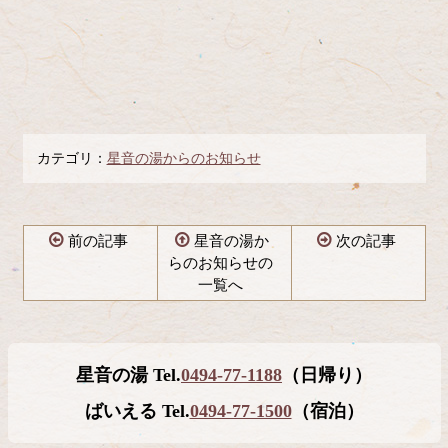
カテゴリ：
星音の湯からのお知らせ
前の記事
星音の湯か
次の記事
らのお知らせの
一覧へ
コ
ペ
ン
ー
テ
ジ
星音の湯 Tel.
0494-77-1188
（日帰り）
ン
の
ツ
先
ばいえる Tel.
0494-77-1500
（宿泊）
本
頭
文
へ