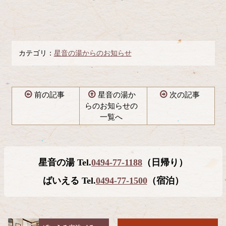
カテゴリ：
星音の湯からのお知らせ
前の記事
星音の湯か
次の記事
らのお知らせの
一覧へ
コ
ペ
ン
ー
テ
ジ
星音の湯 Tel.
0494-77-1188
（日帰り）
ン
の
ツ
先
ばいえる Tel.
0494-77-1500
（宿泊）
本
頭
文
へ
の
戻
先
る
頭