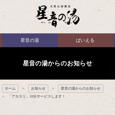
コ
ン
テ
ン
ツ
本
ばいえる
文
星音の湯
ばいえる
へ
ス
キ
ッ
プ
星音の湯からのお知らせ
ホーム
お知らせ
星音の湯からのお知らせ
「アカスリ」10分サービスします！