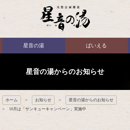
コ
ン
テ
ン
ツ
本
ばいえる
文
星音の湯
ばいえる
へ
ス
キ
ッ
プ
星音の湯からのお知らせ
ホーム
お知らせ
星音の湯からのお知らせ
10月は「サンキューキャンペーン」実施中