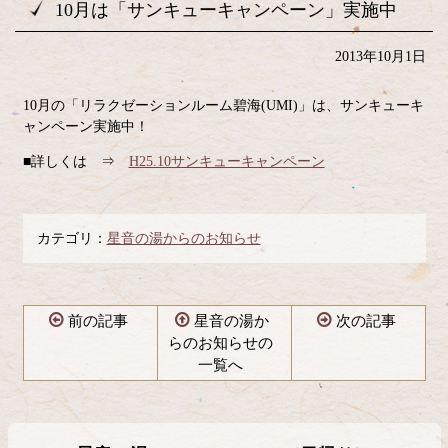
10月は「サンキューキャンペーン」実施中
2013年10月1日
10月の「リラクゼーションルーム碧海(UMI)」は、サンキューキ
ャンペーン実施中！
■詳しくは ⇒
H25.10サンキューキャンペーン
カテゴリ：
星音の湯からのお知らせ
前の記事
星音の湯か
次の記事
らのお知らせの
一覧へ
コ
ペ
ン
ー
テ
ジ