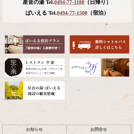
星音の湯 Tel.
0494-77-1188
（日帰り）
ン
の
ツ
先
ばいえる Tel.
0494-77-1500
（宿泊）
本
頭
文
へ
の
戻
先
る
頭
へ
戻
る
お知らせ
お問合せ